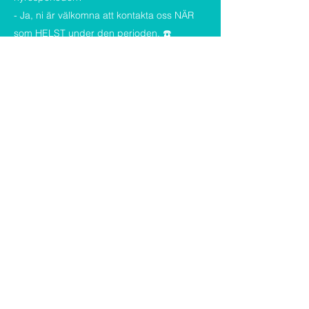
- Ja, ni är välkomna att kontakta oss NÄR
som HELST under den perioden. ☎️
-----
* Måste jag betala en extra försäkring för
att få hyra husbilen?
- Nej.
Vårt uthyrningsföretag har tecknat en
UTHYRNINGSFÖRSÄKRING som gäller för
alla som hyr husbilen.
(Jämför detta med att hyra husbil av en
privatperson om olyckan skulle vara
framme... 😩)
-----