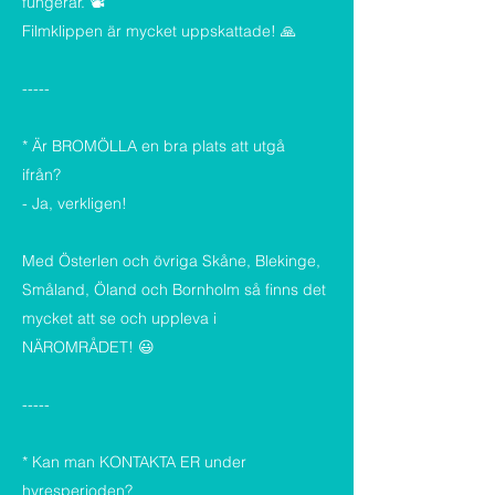
fungerar. 📽️
Filmklippen är mycket uppskattade! 🙏
-----
* Är BROMÖLLA en bra plats att utgå
ifrån?
- Ja, verkligen!
Med Österlen och övriga Skåne, Blekinge,
Småland, Öland och Bornholm så finns det
mycket att se och uppleva i
NÄROMRÅDET! 😃
-----
* Kan man KONTAKTA ER under
hyresperioden?