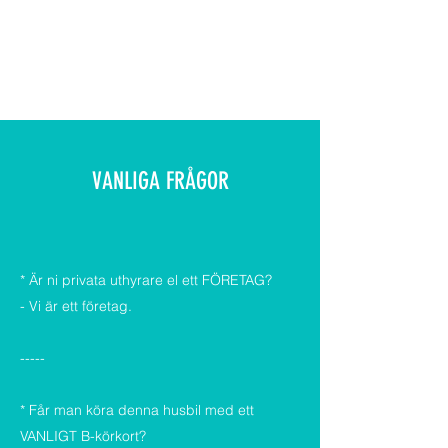
BLOMDAHLARNAS
HUSBILSUTHYRNING
VANLIGA FRÅGOR
* Är ni privata uthyrare el ett FÖRETAG?
- Vi är ett företag.
-----
* Får man köra denna husbil med ett
VANLIGT B-körkort?