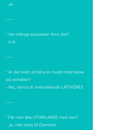
- Ja.
-----
* Hur många sovplatser finns det?
- 4 st.
-----
* Är det svårt att köra en husbil med tanke
på storleken?
- Nej, denna är överraskande LÄTTKÖRD!
-----
* Får man åka UTOMLANDS med den?
- Ja, men bara till Danmark