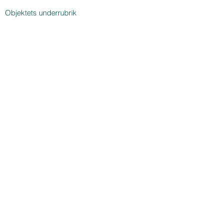
Objektets underrubrik
BRANDVARNARE, BRANDSLÄCKARE,
BRANDFILT & FÖRSTA HJÄLPEN-VÄSKA
Objektets underrubrik
KUNDENS BIL PARKERAR GRATIS I